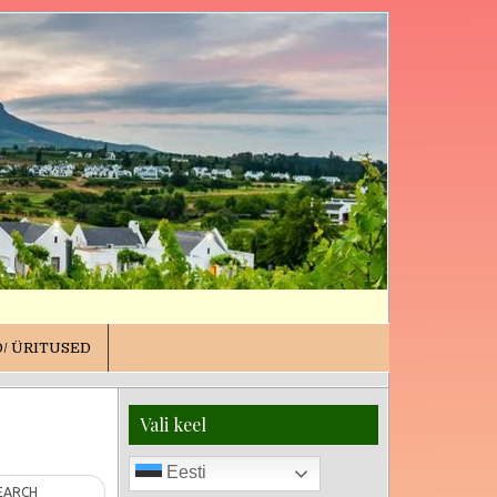
/ ÜRITUSED
Vali keel
Eesti
EARCH