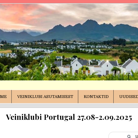
rg.ee
EME
VEINIKLUBI ASUTAMISEST
KONTAKTID
UUDISED
sed
Veiniklubi Portugal 27.08-2.09.2025
S