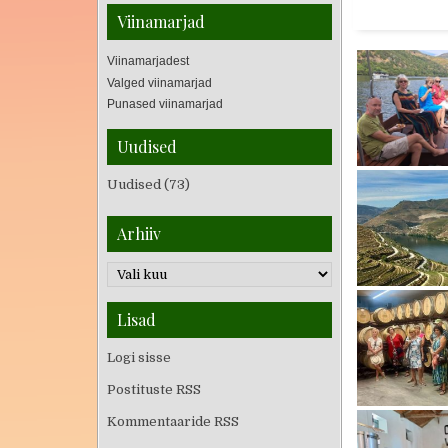
Viinamarjad
Viinamarjadest
Valged viinamarjad
Punased viinamarjad
Uudised
Uudised
(73)
Arhiiv
Lisad
Logi sisse
Postituste RSS
Kommentaaride RSS