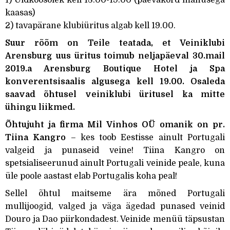
kaasas)
2) tavapärane klubiüritus algab kell 19.00.
Suur rõõm on Teile teatada, et Veiniklubi
Arensburg uus üritus toimub neljapäeval 30.mail
2019.a Arensburg Boutique Hotel ja Spa
konverentsisaalis algusega kell 19.00. Osaleda
saavad õhtusel veiniklubi üritusel ka mitte
ühingu liikmed.
Õhtujuht ja firma Mil Vinhos OÜ omanik on pr.
Tiina Kangro
– kes toob Eestisse ainult Portugali
valgeid ja punaseid veine!
Tiina Kangro on
spetsialiseerunud ainult Portugali veinide peale, kuna
üle poole aastast elab Portugalis koha peal!
Sellel õhtul maitseme ära mõned Portugali
mullijoogid, valged ja väga ägedad punased veinid
Douro ja Dao piirkondadest. Veinide menüü täpsustan