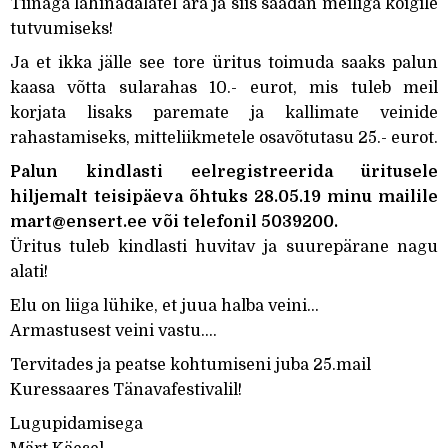
Tiinaga lähinädalatel ära ja siis saadan meiliga kõigile
tutvumiseks!
Ja et ikka jälle see tore üritus toimuda saaks palun
kaasa võtta sularahas 10.- eurot, mis tuleb meil
korjata lisaks paremate ja kallimate veinide
rahastamiseks, mitteliikmetele osavõtutasu 25.- eurot.
Palun kindlasti eelregistreerida üritusele
hiljemalt teisipäeva õhtuks 28.05.19 minu mailile
mart@ensert.ee või telefonil 5039200.
Üritus tuleb kindlasti huvitav ja suurepärane nagu
alati!
Elu on liiga lühike, et juua halba veini…
Armastusest veini vastu….
Tervitades ja peatse kohtumiseni juba 25.mail
Kuressaares Tänavafestivalil!
Lugupidamisega