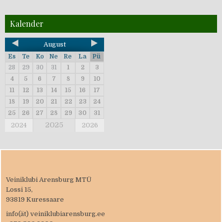
Kalender
August
Es
Te
Ko
Ne
Re
La
Pü
28
29
30
31
1
2
3
4
5
6
7
8
9
10
11
12
13
14
15
16
17
18
19
20
21
22
23
24
25
26
27
28
29
30
31
2025
2024
2026
Veiniklubi Arensburg MTÜ
Lossi 15,
93819 Kuressaare
info(ät) veiniklubiarensburg.ee