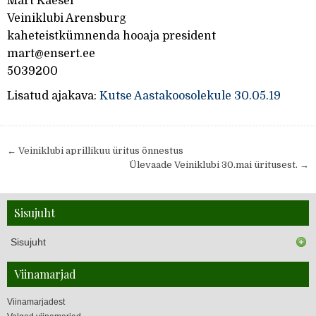
Meenutusi varasematest aastatest Eestis kuni tänaseni
Märt Käesel
Veiniklubi Arensburg
kaheteistkümnenda hooaja president
mart@ensert.ee
5039200
Veiniklubi asutamisest
Lisatud ajakava:
Kutse Aastakoosolekule 30.05.19
Kes me oleme
← Veiniklubi aprillikuu üritus õnnestus
Ülevaade Veiniklubi 30.mai üritusest. →
Kontaktid
Uudised
Juhatus
Liikmed
Sisujuht
Sisujuht
Viinamarjad
Viinamarjadest