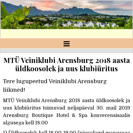
https://veiniklubiarensburg.ee
veiniklubi
MTÜ Veiniklubi Arensburg 2018 aasta
üldkoosolek ja uus klubiüritus
Tere lugupeetud Veiniklubi Arensburg
liikmed!
MTÜ Veiniklubi Arensburg 2018 aasta üldkoosolek ja
uus klubiüritus toimuvad neljapäeval 30. mail 2019
Arensburg Boutique Hotel & Spa konverensisaalis
algusega kell 18.00
1) Üldkoosolek kell 18.00-19.00 (päevakord manusega