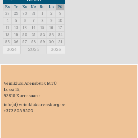
Es
Te
Ko
Ne
Re
La
Pü
28
29
30
31
1
2
3
4
5
6
7
8
9
10
11
12
13
14
15
16
17
18
19
20
21
22
23
24
25
26
27
28
29
30
31
2025
2024
2026
Veiniklubi Arensburg MTÜ
Lossi 15,
93819 Kuressaare
info(ät) veiniklubiarensburg.ee
+372 503 9200