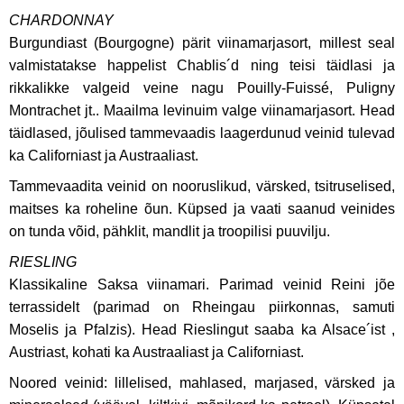
CHARDONNAY
Burgundiast (Bourgogne) pärit viinamarjasort, millest seal
valmistatakse happelist Chablis´d ning teisi täidlasi ja
rikkalikke valgeid veine nagu Pouilly-Fuissé, Puligny
Montrachet jt.. Maailma levinuim valge viinamarjasort. Head
täidlased, jõulised tammevaadis laagerdunud veinid tulevad
ka Californiast ja Austraaliast.
Tammevaadita veinid on nooruslikud, värsked, tsitruselised,
maitses ka roheline õun. Küpsed ja vaati saanud veinides
on tunda võid, pähklit, mandlit ja troopilisi puuvilju.
RIESLING
Klassikaline Saksa viinamari. Parimad veinid Reini jõe
terrassidelt (parimad on Rheingau piirkonnas, samuti
Moselis ja Pfalzis). Head Rieslingut saaba ka Alsace´ist ,
Austriast, kohati ka Austraaliast ja Californiast.
Noored veinid: lillelised, mahlased, marjased, värsked ja