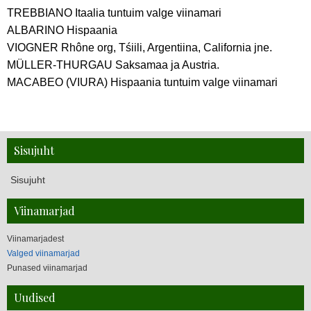
TREBBIANO Itaalia tuntuim valge viinamari
ALBARINO Hispaania
Veiniklubi asutamisest
VIOGNER Rhône org, Tśiili, Argentiina, California jne.
MÜLLER-THURGAU Saksamaa ja Austria.
Kes me oleme
MACABEO (VIURA) Hispaania tuntuim valge viinamari
Kontaktid
Uudised
Juhatus
Liikmed
Sisujuht
Sisujuht
Viinamarjad
Viinamarjadest
Valged viinamarjad
Punased viinamarjad
Uudised