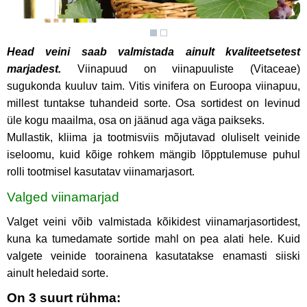
Head veini saab valmistada ainult kvaliteetsetest
marjadest.
Viinapuud on viinapuuliste (Vitaceae)
sugukonda kuuluv taim. Vitis vinifera on Euroopa viinapuu,
millest tuntakse tuhandeid sorte. Osa sortidest on levinud
üle kogu maailma, osa on jäänud aga väga paikseks.
Mullastik, kliima ja tootmisviis mõjutavad oluliselt veinide
iseloomu, kuid kõige rohkem mängib lõpptulemuse puhul
rolli tootmisel kasutatav viinamarjasort.
Valged viinamarjad
Valget veini võib valmistada kõikidest viinamarjasortidest,
kuna ka tumedamate sortide mahl on pea alati hele. Kuid
valgete veinide toorainena kasutatakse enamasti siiski
ainult heledaid sorte.
On 3 suurt rühma: