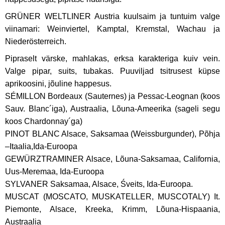
GRÜNER WELTLINER Austria kuulsaim ja tuntuim valge
viinamari: Weinviertel, Kamptal, Kremstal, Wachau ja
Niederösterreich.
Pipraselt värske, mahlakas, erksa karakteriga kuiv vein.
Valge pipar, suits, tubakas. Puuviljad tsitrusest küpse
aprikoosini, jõuline happesus.
SÉMILLON Bordeaux (Sauternes) ja Pessac-Leognan (koos
Meenutusi varasematest aastatest Eestis kuni tänaseni
Sauv. Blanc´iga), Austraalia, Lõuna-Ameerika (sageli segu
koos Chardonnay´ga)
PINOT BLANC Alsace, Saksamaa (Weissburgunder), Põhja
–Itaalia,Ida-Euroopa
GEWÜRZTRAMINER Alsace, Lõuna-Saksamaa, California,
Uus-Meremaa, Ida-Euroopa
SYLVANER Saksamaa, Alsace, Śveits, Ida-Euroopa.
MUSCAT (MOSCATO, MUSKATELLER, MUSCOTALY) It.
Piemonte, Alsace, Kreeka, Krimm, Lõuna-Hispaania,
Austraalia