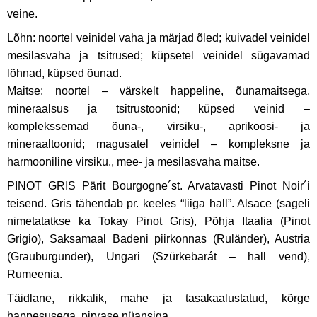
veine.
Lõhn: noortel veinidel vaha ja märjad õled; kuivadel veinidel
mesilasvaha ja tsitrused; küpsetel veinidel sügavamad
lõhnad, küpsed õunad.
Maitse: noortel – värskelt happeline, õunamaitsega,
mineraalsus ja tsitrustoonid; küpsed veinid –
komplekssemad õuna-, virsiku-, aprikoosi- ja
mineraaltoonid; magusatel veinidel – kompleksne ja
harmooniline virsiku., mee- ja mesilasvaha maitse.
PINOT GRIS Pärit Bourgogne´st. Arvatavasti Pinot Noir´i
teisend. Gris tähendab pr. keeles “liiga hall”. Alsace (sageli
nimetatatkse ka Tokay Pinot Gris), Põhja Itaalia (Pinot
Grigio), Saksamaal Badeni piirkonnas (Ruländer), Austria
(Grauburgunder), Ungari (Szürkebarát – hall vend),
Rumeenia.
Täidlane, rikkalik, mahe ja tasakaalustatud, kõrge
happesusega, piprase nüansiga.