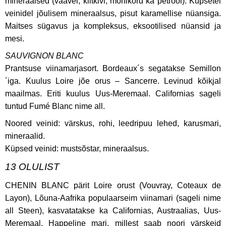
mineraalsed (väävel, kiltkivi, mõnikord ka petrool).
Küpsetel
veinidel jõulisem mineraalsus, pisut karamellise nüansiga.
Maitses sügavus ja kompleksus, eksootilised nüansid ja
mesi.
SAUVIGNON BLANC
Prantsuse viinamarjasort. Bordeaux´s segatakse Semillon
´iga. Kuulus Loire jõe orus – Sancerre. Levinud kõikjal
maailmas. Eriti kuulus Uus-Meremaal. Californias sageli
tuntud Fumé Blanc nime all.
Noored veinid: värskus, rohi, leedripuu lehed, karusmari,
mineraalid.
Küpsed veinid: mustsõstar, mineraalsus.
13 OLULIST
CHENIN BLANC pärit Loire orust (Vouvray, Coteaux de
Layon), Lõuna-Aafrika populaarseim viinamari (sageli nime
all Steen), kasvatatakse ka Californias, Austraalias, Uus-
Meremaal. Happeline mari, millest saab noori värskeid