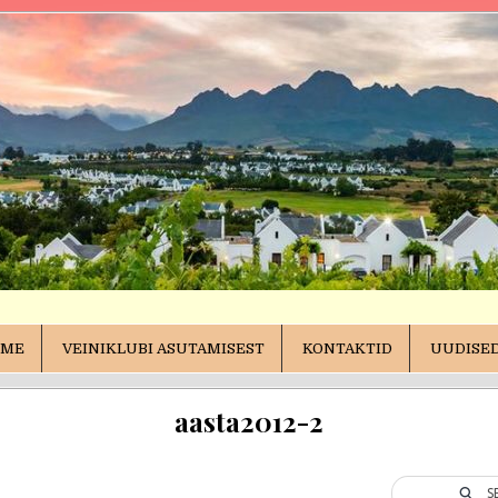
rg.ee
EME
VEINIKLUBI ASUTAMISEST
KONTAKTID
UUDISED
sed
aasta2012-2
S