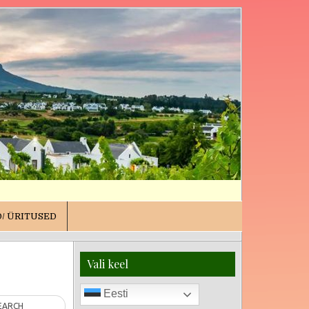
/ ÜRITUSED
Vali keel
Eesti
EARCH