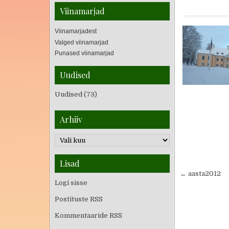
Viinamarjad
Viinamarjadest
Valged viinamarjad
Punased viinamarjad
Uudised
Uudised
(73)
Arhiiv
Lisad
← aasta2012
Logi sisse
Postituste RSS
Kommentaaride RSS